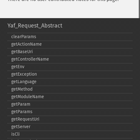
Yaf_Request_Abstract
clearParams
getActionName
getBaseUri
getControllerName
getEnv
getException
getLanguage
getMethod
getModuleName
getParam
getParams
getRequestUri
getServer
isCli