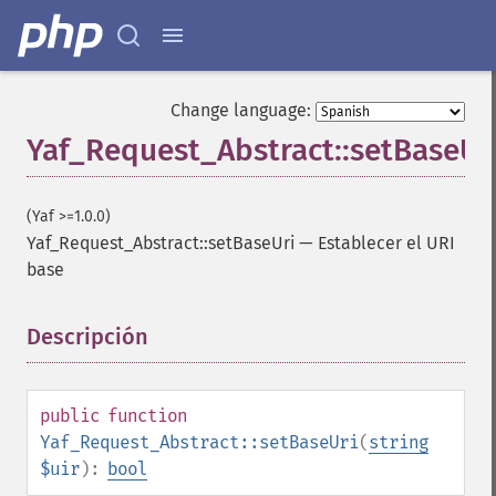
Change language:
Yaf_Request_Abstract::setBaseUr
(Yaf >=1.0.0)
Yaf_Request_Abstract::setBaseUri
—
Establecer el URI
base
Descripción
¶
public
function
Yaf_Request_Abstract::setBaseUri
(
string
$uir
):
bool