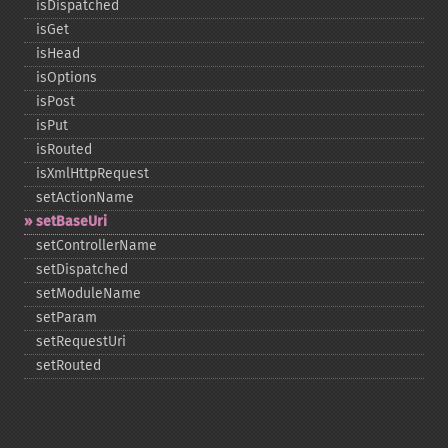
isDispatched
isGet
isHead
isOptions
isPost
isPut
isRouted
isXmlHttpRequest
setActionName
setBaseUri
setControllerName
setDispatched
setModuleName
setParam
setRequestUri
setRouted