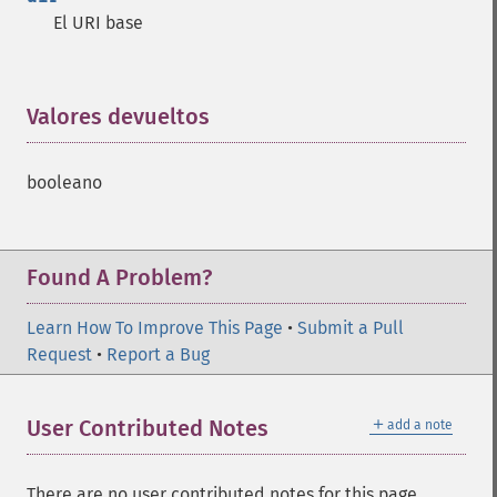
El URI base
Valores devueltos
¶
booleano
Found A Problem?
Learn How To Improve This Page
•
Submit a Pull
Request
•
Report a Bug
＋
User Contributed Notes
add a note
There are no user contributed notes for this page.