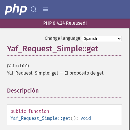
PHP 8.4.24 Released!
Change language:
Yaf_Request_Simple::get
(Yaf >=1.0.0)
Yaf_Request_Simple::get
—
El propósito de get
Descripción
¶
public
function
Yaf_Request_Simple::get
():
void