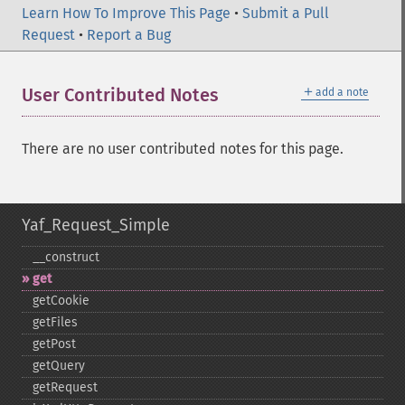
Learn How To Improve This Page
•
Submit a Pull
Request
•
Report a Bug
＋
User Contributed Notes
add a note
There are no user contributed notes for this page.
Yaf_Request_Simple
_​_​construct
get
getCookie
getFiles
getPost
getQuery
getRequest