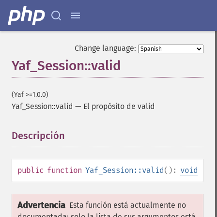
Change language:
Yaf_Session::valid
(Yaf >=1.0.0)
Yaf_Session::valid
—
El propósito de valid
Descripción
¶
public
function
Yaf_Session::valid
():
void
Advertencia
Esta función está actualmente no
documentada; solo la lista de sus argumentos está