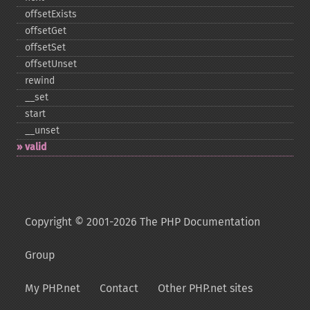
offsetExists
offsetGet
offsetSet
offsetUnset
rewind
_​_​set
start
_​_​unset
valid
Copyright © 2001-2026 The PHP Documentation
Group
My PHP.net
Contact
Other PHP.net sites