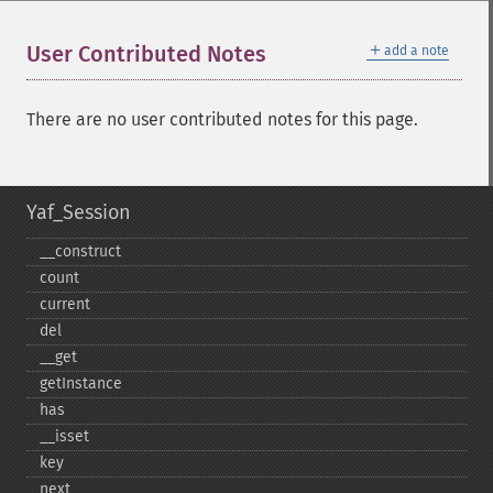
＋
User Contributed Notes
add a note
There are no user contributed notes for this page.
Yaf_Session
_​_​construct
count
current
del
_​_​get
getInstance
has
_​_​isset
key
next