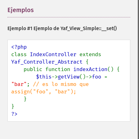
Ejemplos
¶
Ejemplo #1 Ejemplo de
Yaf_View_Simple::__set()
class 
IndexController 
extends 
Yaf_Controller_Abstract 
{

    public function 
indexAction
() {

$this
->
getView
()->
foo 
= 
"bar"
; 
// es lo mismo que 
assign("foo", "bar");

}

?>