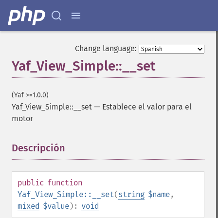
Change language:
Yaf_View_Simple::__set
(Yaf >=1.0.0)
Yaf_View_Simple::__set
—
Establece el valor para el
motor
Descripción
¶
public
function
Yaf_View_Simple::__set
(
string
$name
,
mixed
$value
):
void