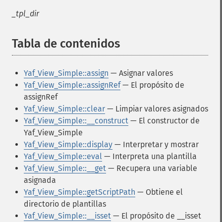
_tpl_dir
Tabla de contenidos
¶
Yaf_View_Simple::assign
— Asignar valores
Yaf_View_Simple::assignRef
— El propósito de
assignRef
Yaf_View_Simple::clear
— Limpiar valores asignados
Yaf_View_Simple::__construct
— El constructor de
Yaf_View_Simple
Yaf_View_Simple::display
— Interpretar y mostrar
Yaf_View_Simple::eval
— Interpreta una plantilla
Yaf_View_Simple::__get
— Recupera una variable
asignada
Yaf_View_Simple::getScriptPath
— Obtiene el
directorio de plantillas
Yaf_View_Simple::__isset
— El propósito de __isset