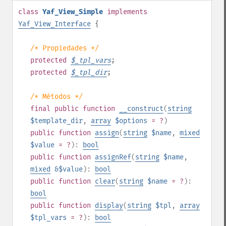
class
Yaf_View_Simple
implements
Yaf_View_Interface
{
/* Propiedades */
protected
$
_tpl_vars
;
protected
$
_tpl_dir
;
/* Métodos */
final
public
function
__construct
(
string
$template_dir
,
array
$options
= ?
)
public
function
assign
(
string
$name
,
mixed
$value
= ?
):
bool
public
function
assignRef
(
string
$name
,
mixed
&$value
):
bool
public
function
clear
(
string
$name
= ?
):
bool
public
function
display
(
string
$tpl
,
array
$tpl_vars
= ?
):
bool