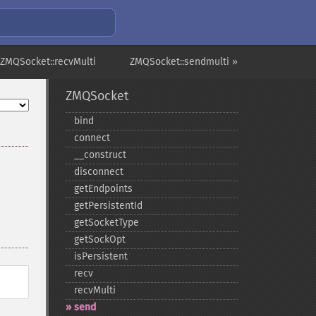
 ZMQSocket::recvMulti
ZMQSocket::sendmulti »
ZMQSocket
bind
connect
_​_​construct
disconnect
getEndpoints
getPersistentId
getSocketType
getSockOpt
isPersistent
recv
recvMulti
send