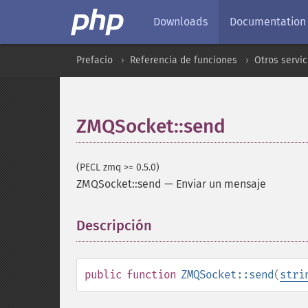
Downloads
Documentation
Prefacio
Referencia de funciones
Otros servic
ZMQSocket::send
(PECL zmq >= 0.5.0)
ZMQSocket::send
—
Enviar un mensaje
Descripción
¶
public
function
ZMQSocket::send
(
stri