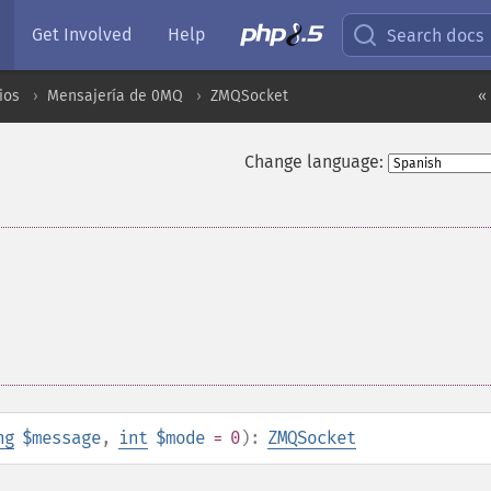
Get Involved
Help
Search docs
ios
Mensajería de 0MQ
ZMQSocket
«
Change language:
ng
$message
,
int
$mode
= 0
):
ZMQSocket