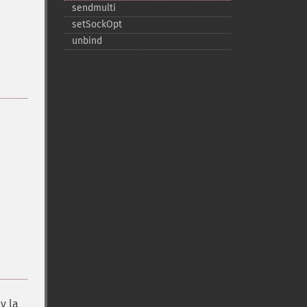
sendmulti
setSockOpt
unbind
y la