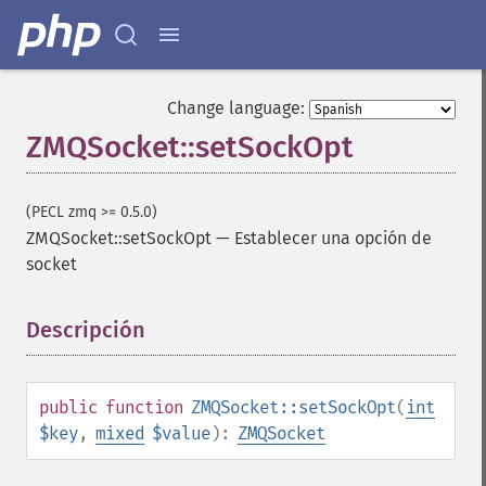
Change language:
ZMQSocket::setSockOpt
(PECL zmq >= 0.5.0)
ZMQSocket::setSockOpt
—
Establecer una opción de
socket
Descripción
¶
public
function
ZMQSocket::setSockOpt
(
int
$key
,
mixed
$value
):
ZMQSocket