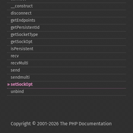
_​_​construct
disconnect
getEndpoints
getPersistentId
getSocketType
getSockOpt
isPersistent
recv
recvMulti
send
sendmulti
setSockOpt
unbind
Copyright © 2001-2026 The PHP Documentation