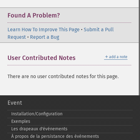
Found A Problem?
Learn How To Improve This Page
•
Submit a Pull
Request
•
Report a Bug
＋
User Contributed Notes
add a note
There are no user contributed notes for this page.
Event
Installation/Configuration
Exemples
Les drapeaux d'événements
À propos de la persistance des événements