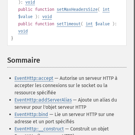
):
void
public
function
setMaxHeadersSize
(
int
$value
):
void
public
function
setTimeout
(
int
$value
):
void
}
Sommaire
¶
EventHttp::accept
— Autorise un serveur HTTP à
accepter les connexions sur le socket ou la
ressource spécifiée
EventHttp::addServerAlias
— Ajoute un alias du
serveur pour l'objet serveur HTTP
EventHttp::bind
— Lie un serveur HTTP sur une
adresse et un port spécifiés
EventHttp::__construct
— Construit un objet