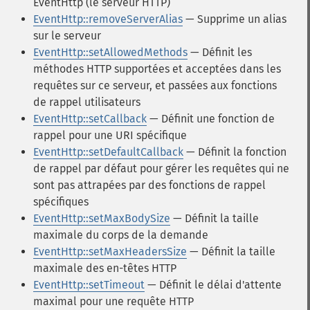
EventHttp (le serveur HTTP)
EventHttp::removeServerAlias
— Supprime un alias
sur le serveur
EventHttp::setAllowedMethods
— Définit les
méthodes HTTP supportées et acceptées dans les
requêtes sur ce serveur, et passées aux fonctions
de rappel utilisateurs
EventHttp::setCallback
— Définit une fonction de
rappel pour une URI spécifique
EventHttp::setDefaultCallback
— Définit la fonction
de rappel par défaut pour gérer les requêtes qui ne
sont pas attrapées par des fonctions de rappel
spécifiques
EventHttp::setMaxBodySize
— Définit la taille
maximale du corps de la demande
EventHttp::setMaxHeadersSize
— Définit la taille
maximale des en-têtes HTTP
EventHttp::setTimeout
— Définit le délai d'attente
maximal pour une requête HTTP