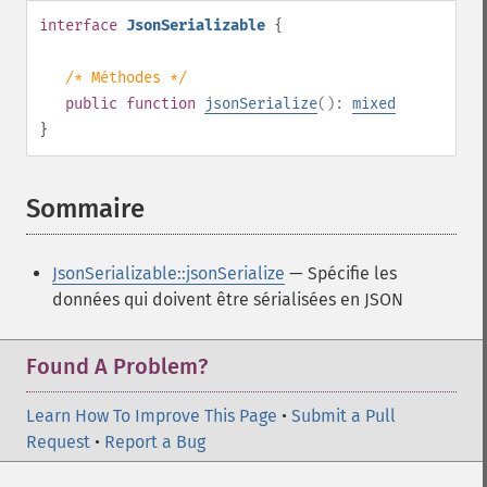
interface
JsonSerializable
{
/* Méthodes */
public
function
jsonSerialize
():
mixed
}
Sommaire
¶
JsonSerializable::jsonSerialize
— Spécifie les
données qui doivent être sérialisées en JSON
Found A Problem?
Learn How To Improve This Page
•
Submit a Pull
Request
•
Report a Bug