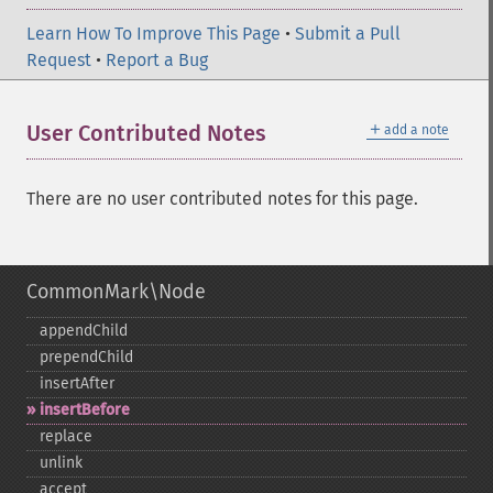
Learn How To Improve This Page
•
Submit a Pull
Request
•
Report a Bug
＋
User Contributed Notes
add a note
There are no user contributed notes for this page.
CommonMark\Node
appendChild
prependChild
insertAfter
insertBefore
replace
unlink
accept