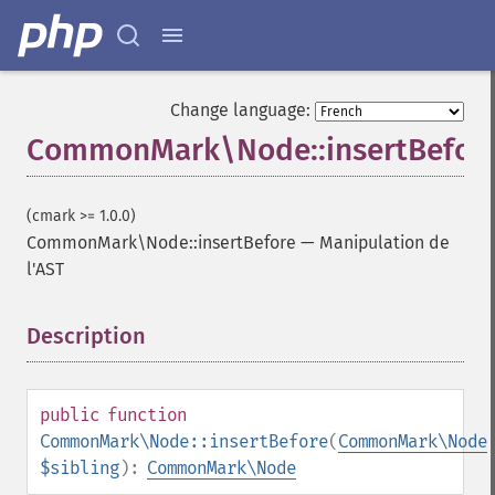
Change language:
CommonMark\Node::insertBefor
(cmark >= 1.0.0)
CommonMark\Node::insertBefore
—
Manipulation de
l'AST
Description
¶
public
function
CommonMark\Node::insertBefore
(
CommonMark\Node
$sibling
):
CommonMark\Node