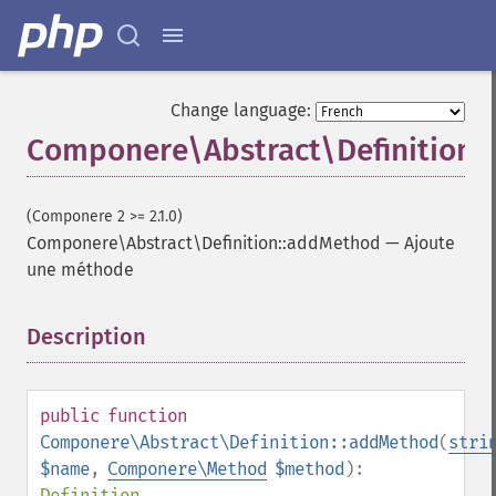
Change language:
Componere\Abstract\Definition:
(Componere 2 >= 2.1.0)
Componere\Abstract\Definition::addMethod
—
Ajoute
une méthode
Description
¶
public
function
Componere\Abstract\Definition::addMethod
(
stri
$name
,
Componere\Method
$method
):
Definition