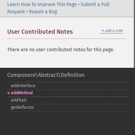
Learn How To Improve This Page
•
Submit a Pull
Request
•
Report a Bug
＋
User Contributed Notes
add a note
There are no user contributed notes for this page.
Componere\Abstract\Definition
addInterface
addMethod
addTrait
getReflector