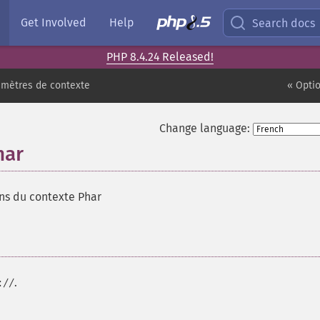
Get Involved
Help
Search docs
PHP 8.4.24 Released!
amètres de contexte
« Opti
Change language:
har
ons du contexte Phar
.
://