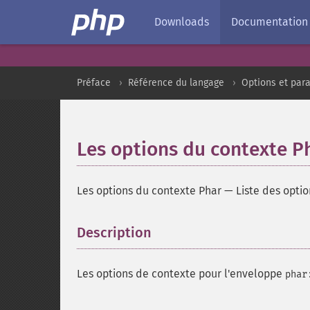
Downloads
Documentation
Préface
Référence du langage
Options et par
Les options du contexte P
Les options du contexte Phar
—
Liste des opti
Description
¶
Les options de contexte pour l'enveloppe
phar