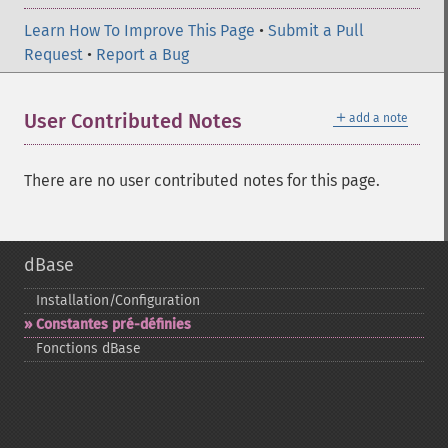
Learn How To Improve This Page
•
Submit a Pull
Request
•
Report a Bug
＋
User Contributed Notes
add a note
There are no user contributed notes for this page.
dBase
Installation/Configuration
Constantes pré-​définies
Fonctions dBase