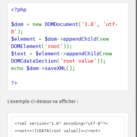
<?php

$dom 
= new 
DOMDocument
(
'1.0'
, 
'utf-
8'
$element 
= 
$dom
->
appendChild
(new 
DOMElement
(
'root'
$text 
= 
$element
->
appendChild
(new 
DOMCdataSection
(
'root value'
));

echo 
$dom
->
saveXML
();

?>
L'exemple ci-dessus va afficher :
<?xml version="1.0" encoding="utf-8"?>

<root><![CDATA[root value]]></root>