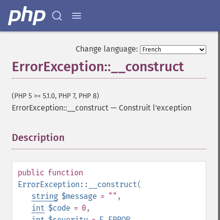
Change language:
ErrorException::__construct
(PHP 5 >= 5.1.0, PHP 7, PHP 8)
ErrorException::__construct
—
Construit l'exception
Description
¶
public
function
ErrorException::__construct
(
string
$message
= ""
,
int
$code
= 0
,
int
$severity
=
E_ERROR
,