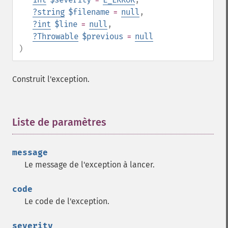
?
string
$filename
=
null
,
?
int
$line
=
null
,
?
Throwable
$previous
=
null
)
Construit l'exception.
Liste de paramètres
¶
message
Le message de l'exception à lancer.
code
Le code de l'exception.
severity