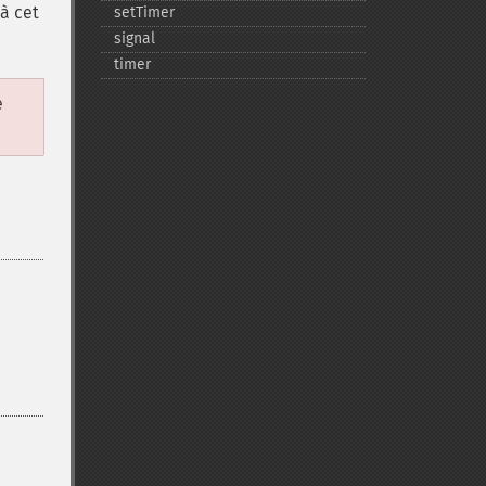
à cet
setTimer
signal
timer
e