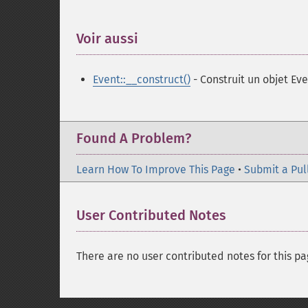
Voir aussi
¶
Event::__construct()
- Construit un objet Ev
Found A Problem?
Learn How To Improve This Page
•
Submit a Pul
User Contributed Notes
There are no user contributed notes for this pa