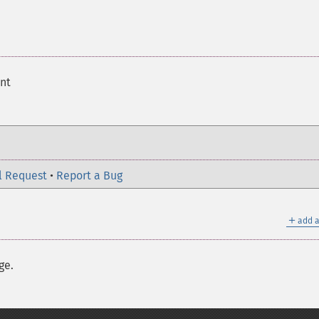
ent
l Request
•
Report a Bug
＋
add a
ge.