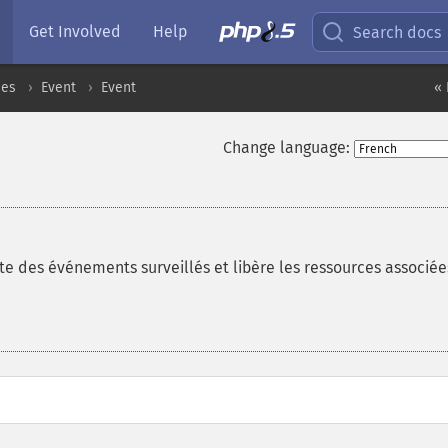
Get Involved
Help
Search docs
ces
Event
Event
« 
Change language:
e des événements surveillés et libère les ressources associée