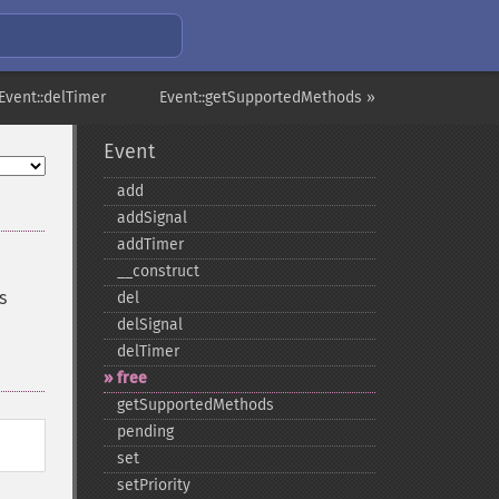
Event::delTimer
Event::getSupportedMethods »
Event
add
addSignal
addTimer
_​_​construct
s
del
delSignal
delTimer
free
getSupportedMethods
pending
set
setPriority