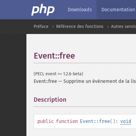
Downloads
Documentation
Préface
Référence des fonctions
Autres servi
Event::free
(PECL event >= 1.2.6-beta)
Event::free
—
Supprime un événement de la list
Description
¶
public
function
Event::free
():
void