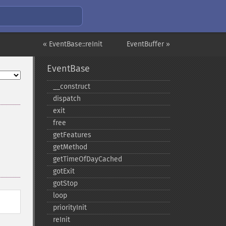
« EventBase::reInit
EventBuffer »
EventBase
_​_​construct
dispatch
exit
free
getFeatures
getMethod
getTimeOfDayCached
gotExit
gotStop
loop
priorityInit
reInit