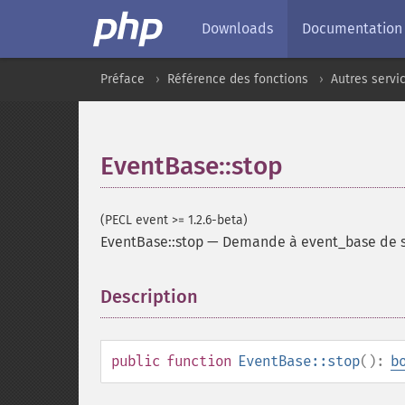
Downloads
Documentation
Préface
Référence des fonctions
Autres servi
EventBase::stop
(PECL event >= 1.2.6-beta)
EventBase::stop
—
Demande à event_base de st
Description
¶
public
function
EventBase::stop
():
b