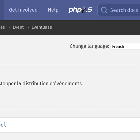
Get Involved
Help
Search docs
ces
Event
EventBase
Change language:
opper la distribution d'événements
ool