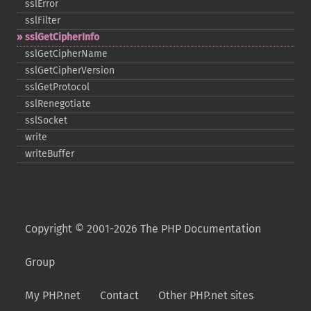
sslError
sslFilter
sslGetCipherInfo
sslGetCipherName
sslGetCipherVersion
sslGetProtocol
sslRenegotiate
sslSocket
write
writeBuffer
Copyright © 2001-2026 The PHP Documentation
Group
My PHP.net
Contact
Other PHP.net sites