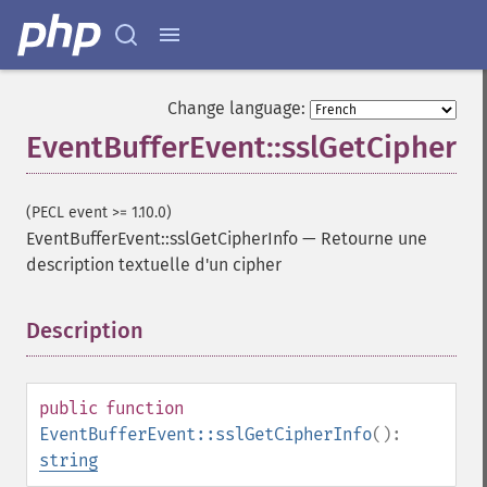
Change language:
EventBufferEvent::sslGetCipherIn
(PECL event >= 1.10.0)
EventBufferEvent::sslGetCipherInfo
—
Retourne une
description textuelle d'un cipher
Description
¶
public
function
EventBufferEvent::sslGetCipherInfo
():
string