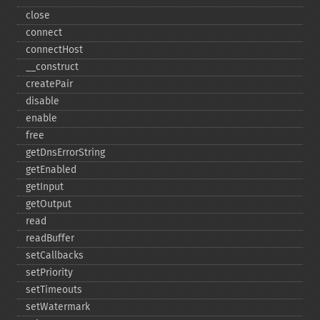
close
connect
connectHost
_​_​construct
createPair
disable
enable
free
getDnsErrorString
getEnabled
getInput
getOutput
read
readBuffer
setCallbacks
setPriority
setTimeouts
setWatermark