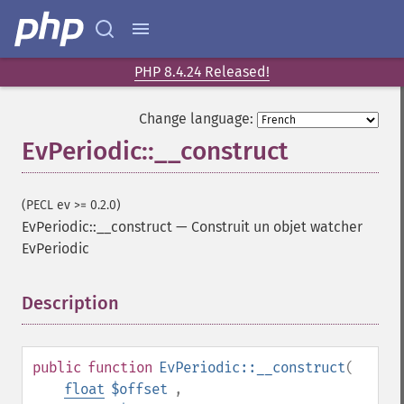
PHP 8.4.24 Released!
Change language:
EvPeriodic::__construct
(PECL ev >= 0.2.0)
EvPeriodic::__construct
—
Construit un objet watcher
EvPeriodic
Description
¶
public
function
EvPeriodic::__construct
(
float
$offset
,