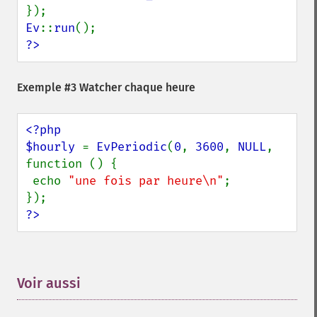
Ev
::
run
?>
Exemple #3 Watcher chaque heure
<?php

$hourly 
= 
EvPeriodic
(
0
, 
3600
, 
NULL
, 
function () {

 echo 
"une fois par heure\n"
;

?>
Voir aussi
¶