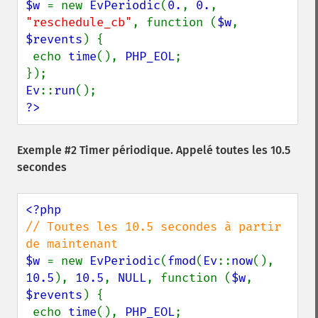
$w 
= new 
EvPeriodic
(
0.
, 
0.
, 
"reschedule_cb"
, function (
$w
, 
$revents
) {

 echo 
time
(), 
PHP_EOL
;

Ev
::
run
?>
Exemple #2 Timer périodique. Appelé toutes les 10.5
secondes
// Toutes les 10.5 secondes à partir 
$w 
= new 
EvPeriodic
(
fmod
(
Ev
::
now
(), 
10.5
), 
10.5
, 
NULL
, function (
$w
, 
$revents
) {

 echo 
time
(), 
PHP_EOL
;
