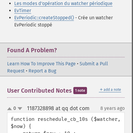
Les modes d'opération du watcher périodique
EvTimer
EvPeriodic::createStopped()
- Crée un watcher
EvPeriodic stoppé
Found A Problem?
Learn How To Improve This Page
•
Submit a Pull
Request
•
Report a Bug
＋
User Contributed Notes
add a note
1 note
1187328898 at qq dot com
0
8 years ago
¶
up
down
function reschedule_cb_10s ($watcher, 
$now) {
