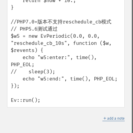
    return $now + 10.;

}

//PHP7.0+版本不支持reschedule_cb模式

// PHP5.6测试通过

$w5 = new EvPeriodic(0.0, 0.0, 
"reschedule_cb_10s", function ($w, 
$revents) {

    echo "w5:enter:", time(), 
PHP_EOL;

//    sleep(3);

    echo "w5:end:", time(), PHP_EOL;

});

Ev::run();
＋
add a note