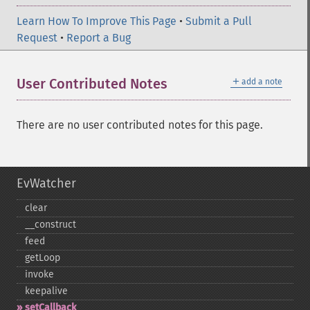
Learn How To Improve This Page
•
Submit a Pull
Request
•
Report a Bug
＋
User Contributed Notes
add a note
There are no user contributed notes for this page.
EvWatcher
clear
_​_​construct
feed
getLoop
invoke
keepalive
setCallback