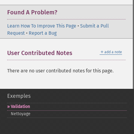
Found A Problem?
Learn How To Improve This Page
•
Submit a Pull
Request
•
Report a Bug
＋
User Contributed Notes
add a note
There are no user contributed notes for this page.
Exemples
Validation
Nettoyage