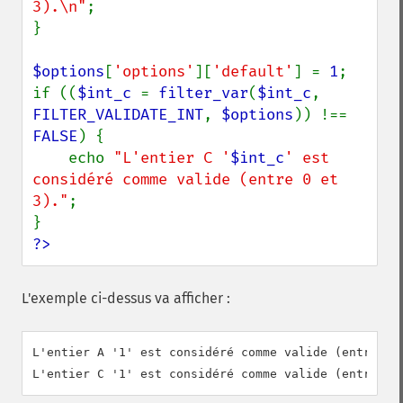
3).\n"
;

}

$options
[
'options'
][
'default'
] = 
1
;

if ((
$int_c 
= 
filter_var
(
$int_c
, 
FILTER_VALIDATE_INT
, 
$options
)) !== 
FALSE
) {

    echo 
"L'entier C '
$int_c
' est 
considéré comme valide (entre 0 et 
3)."
;

?>
L'exemple ci-dessus va afficher :
L'entier A '1' est considéré comme valide (entre 0 e