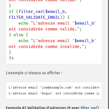
}

if (
filter_var
(
$email_b
, 
FILTER_VALIDATE_EMAIL
)) {

    echo 
"L'adresse email '
$email_b
' 
est considérée comme valide."
;

} else {

    echo 
"L'adresse email '
$email_b
' 
est considérée comme invalide."
;

?>
L'exemple ci-dessus va afficher :
L'adresse email 'joe@example.com' est considérée com
Exemple #2 Validation d'adresses IP avec
filter_var()