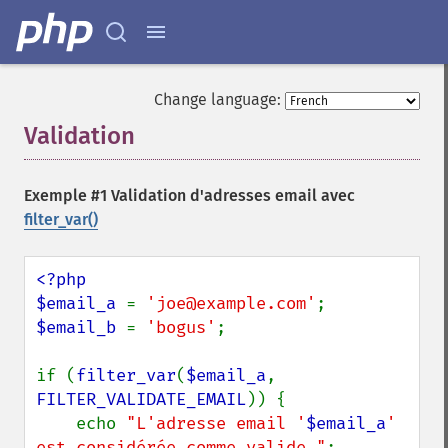
Change language:
Validation
¶
Exemple #1 Validation d'adresses email avec
filter_var()
<?php

$email_a 
= 
'joe@example.com'
$email_b 
= 
'bogus'
;

if (
filter_var
(
$email_a
, 
FILTER_VALIDATE_EMAIL
)) {

    echo 
"L'adresse email '
$email_a
' 
est considérée comme valide."
;
