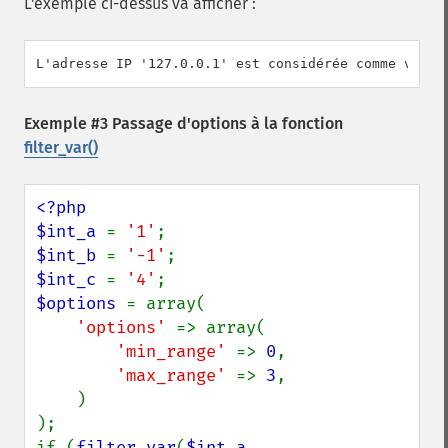
L'exemple ci-dessus va afficher :
Exemple #3 Passage d'options à la fonction
filter_var()
<?php

$int_a 
= 
'1'
$int_b 
= 
'-1'
$int_c 
= 
'4'
$options 
= array(

'options' 
=> array(

'min_range' 
=> 
0
,

'max_range' 
=> 
3
,

    )

);

if (
filter_var
(
$int_a
, 