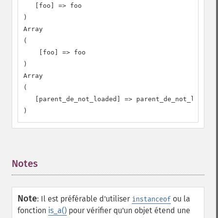
   [foo] => foo

)

Array

(

    [foo] => foo

)

Array

(

   [parent_de_not_loaded] => parent_de_not_loaded

)
Notes
¶
Note
:
Il est préférable d'utiliser
ou la
instanceof
fonction
is_a()
pour vérifier qu'un objet étend une