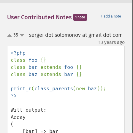
＋
User Contributed Notes
add a note
1 note
sergei dot solomonov at gmail dot com
35
up
down
¶
13 years ago
class 
foo 
{}

class 
bar 
extends 
foo 
{}

class 
baz 
extends 
bar 
{}

print_r
(
class_parents
(new 
baz
Will output:

Array

(

    [bar] => bar
