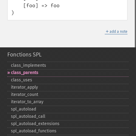
    [foo] => foo

)
＋
add a note
Fonctions SPL
class_​implements
class_​parents
class_​uses
iterator_​apply
iterator_​count
iterator_​to_​array
spl_​autoload
spl_​autoload_​call
spl_​autoload_​extensions
spl_​autoload_​functions