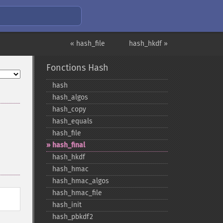
« hash_file
hash_hkdf »
Fonctions Hash
hash
hash_​algos
hash_​copy
hash_​equals
hash_​file
hash_​final
hash_​hkdf
hash_​hmac
hash_​hmac_​algos
hash_​hmac_​file
hash_​init
hash_​pbkdf2