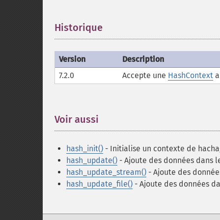
Historique
¶
Version
Description
7.2.0
Accepte une
HashContext
a
Voir aussi
¶
hash_init()
- Initialise un contexte de hach
hash_update()
- Ajoute des données dans l
hash_update_stream()
- Ajoute des données
hash_update_file()
- Ajoute des données dan