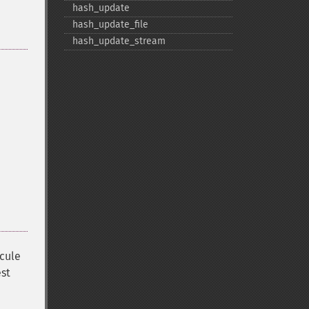
hash_​update
hash_​update_​file
hash_​update_​stream
cule
est