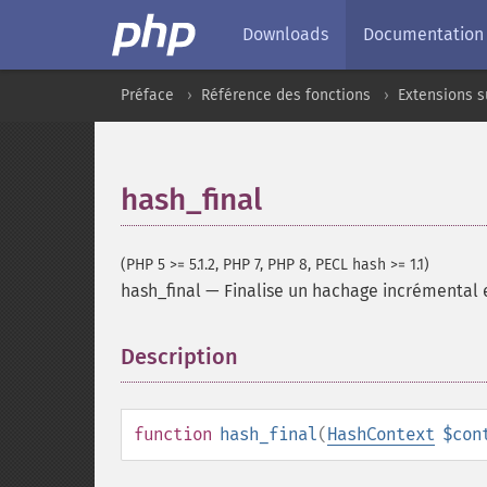
Downloads
Documentation
Préface
Référence des fonctions
Extensions s
hash_final
(PHP 5 >= 5.1.2, PHP 7, PHP 8, PECL hash >= 1.1)
hash_final
—
Finalise un hachage incrémental 
Description
¶
function
hash_final
(
HashContext
$con