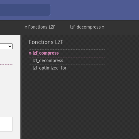
« Fonctions LZF
lzf_decompress »
Fonctions LZF
lzf_​compress
lzf_​decompress
lzf_​optimized_​for