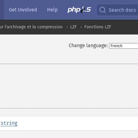
Get Involved
Help
Search docs
ur l'archivage et la compression
LZF
Fonctions LZF
Change language:
:
string