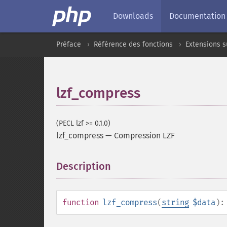
Downloads
Documentation
Préface
Référence des fonctions
Extensions s
lzf_compress
(PECL lzf >= 0.1.0)
lzf_compress
—
Compression LZF
Description
¶
function
lzf_compress
(
string
$data
)