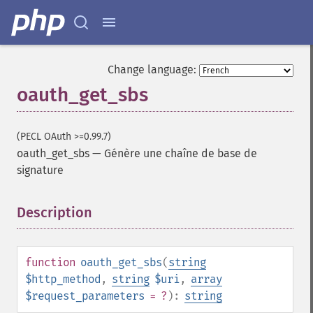
Change language:
oauth_get_sbs
(PECL OAuth >=0.99.7)
oauth_get_sbs
—
Génère une chaîne de base de
signature
Description
¶
function
oauth_get_sbs
(
string
$http_method
,
string
$uri
,
array
$request_parameters
= ?
):
string