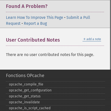
Found A Problem?
Learn How To Improve This Page
•
Submit a Pull
Request
•
Report a Bug
＋
User Contributed Notes
add a note
There are no user contributed notes for this page.
Fonctions OPcache
opcache_​compile_​file
opcache_​get_​configuration
opcache_​get_​status
opcache_​invalidate
opcache_​is_​script_​cached