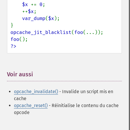
$x 
+= 
0
;

    ++
$x
;

var_dump
(
$x
);

opcache_jit_blacklist
(
foo
foo
?>
Voir aussi
¶
opcache_invalidate()
- Invalide un script mis en
cache
opcache_reset()
- Réinitialise le contenu du cache
opcode