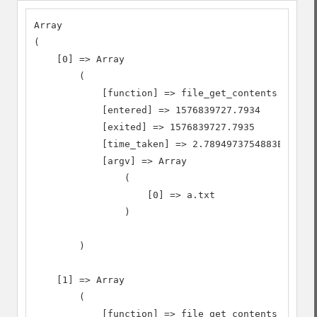
Array

(

    [0] => Array

        (

            [function] => file_get_contents

            [entered] => 1576839727.7934

            [exited] => 1576839727.7935

            [time_taken] => 2.7894973754883E-5

            [argv] => Array

                (

                    [0] => a.txt

                )

        )

    [1] => Array

        (

            [function] => file_get_contents
