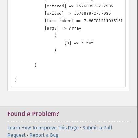
            [entered] => 1576839727.7935

            [exited] => 1576839727.7935

            [time_taken] => 7.8678131103516E-6

            [argv] => Array

                (

                    [0] => b.txt

                )

        )

)
Found A Problem?
Learn How To Improve This Page
•
Submit a Pull
Request
•
Report a Bug