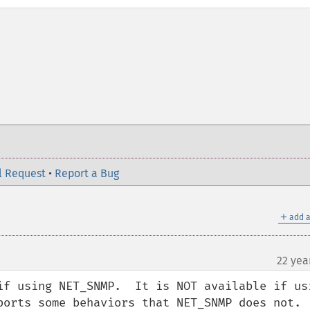
l Request
•
Report a Bug
＋
add a
22 yea
if using NET_SNMP.  It is NOT available if usi
orts some behaviors that NET_SNMP does not.  