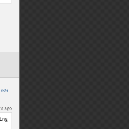
 note
rs ago
ng 