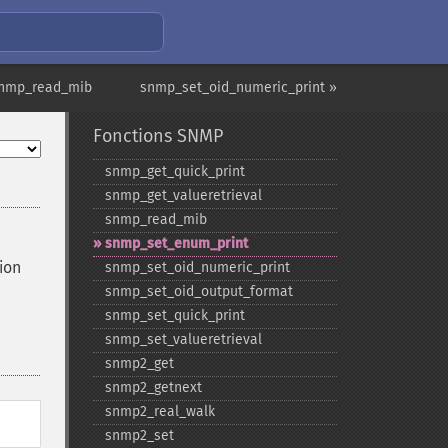
snmp_read_mib
snmp_set_oid_numeric_print »
Fonctions SNMP
snmp_​get_​quick_​print
snmp_​get_​valueretrieval
snmp_​read_​mib
snmp_​set_​enum_​print
ion
snmp_​set_​oid_​numeric_​print
snmp_​set_​oid_​output_​format
snmp_​set_​quick_​print
snmp_​set_​valueretrieval
snmp2_​get
snmp2_​getnext
snmp2_​real_​walk
snmp2_​set