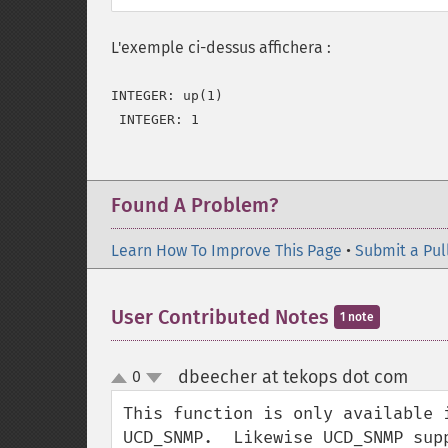
L'exemple ci-dessus affichera :
INTEGER: up(1)

 INTEGER: 1
Found A Problem?
Learn How To Improve This Page
•
Submit a Pul
User Contributed Notes
1 note
dbeecher at tekops dot com
0
¶
up
down
This function is only available 
UCD_SNMP.  Likewise UCD_SNMP supp