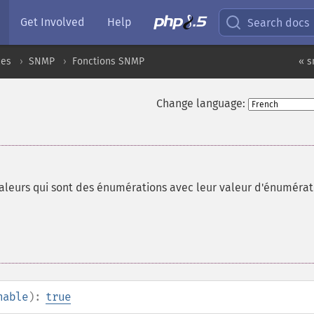
Get Involved
Help
Search docs
ces
SNMP
Fonctions SNMP
« 
Change language:
valeurs qui sont des énumérations avec leur valeur d'énumérat
nable
):
true