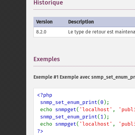
Historique
¶
Version
Description
8.2.0
Le type de retour est mainten
Exemples
¶
Exemple #1 Exemple avec
snmp_set_enum_pri
<?php

 snmp_set_enum_print
(
0
);

 echo 
snmpget
(
'localhost'
, 
'publ
snmp_set_enum_print
(
1
);

 echo 
snmpget
(
'localhost'
, 
'publ
?>