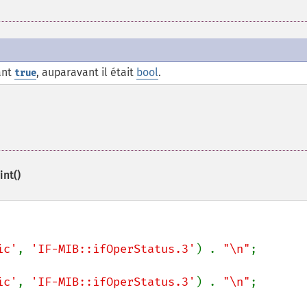
ant
, auparavant il était
bool
.
true
nt()
ic'
, 
'IF-MIB::ifOperStatus.3'
) . 
"\n"
;

ic'
, 
'IF-MIB::ifOperStatus.3'
) . 
"\n"