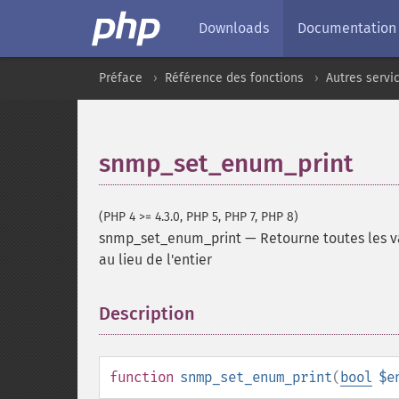
Downloads
Documentation
Préface
Référence des fonctions
Autres servi
snmp_set_enum_print
(PHP 4 >= 4.3.0, PHP 5, PHP 7, PHP 8)
snmp_set_enum_print
—
Retourne toutes les 
au lieu de l'entier
Description
¶
function
snmp_set_enum_print
(
bool
$e