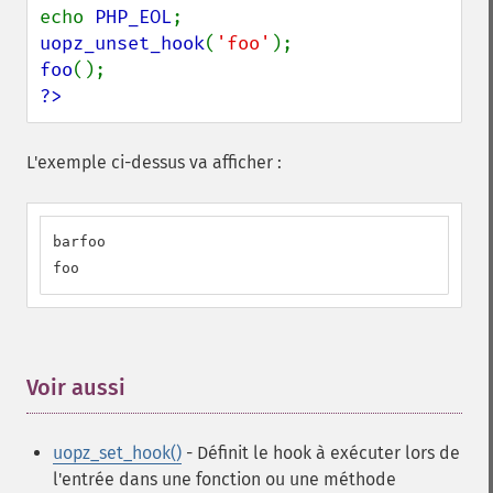
echo 
PHP_EOL
uopz_unset_hook
(
'foo'
foo
?>
L'exemple ci-dessus va afficher :
barfoo

foo
Voir aussi
¶
uopz_set_hook()
- Définit le hook à exécuter lors de
l'entrée dans une fonction ou une méthode