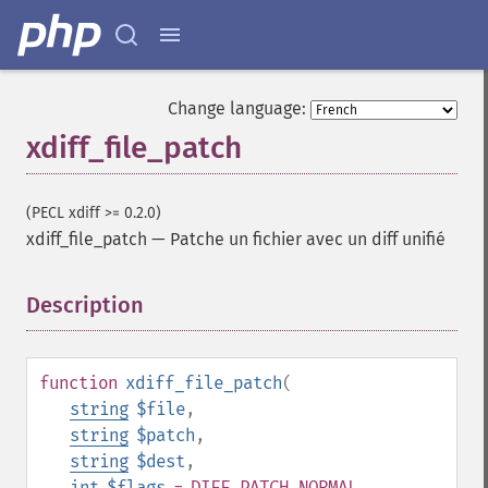
Change language:
xdiff_file_patch
(PECL xdiff >= 0.2.0)
xdiff_file_patch
—
Patche un fichier avec un diff unifié
Description
¶
function
xdiff_file_patch
(
string
$file
,
string
$patch
,
string
$dest
,
int
$flags
= DIFF_PATCH_NORMAL