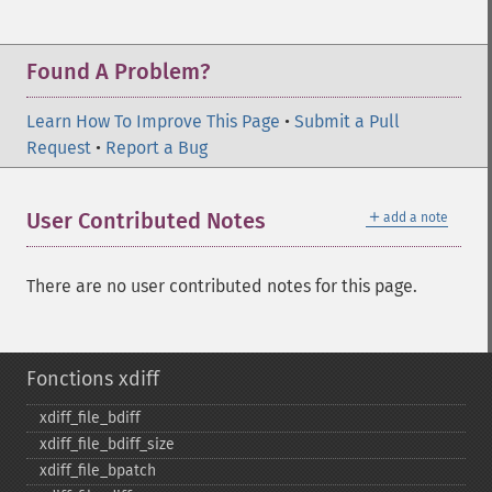
Found A Problem?
Learn How To Improve This Page
•
Submit a Pull
Request
•
Report a Bug
＋
User Contributed Notes
add a note
There are no user contributed notes for this page.
Fonctions xdiff
xdiff_​file_​bdiff
xdiff_​file_​bdiff_​size
xdiff_​file_​bpatch