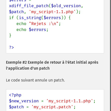
xdiff_file_patch
(
$old_version
, 
$patch
, 
'my_script-1.1.php'
);

if (
is_string
(
$errors
)) {

   echo 
"Rejets :\n"
;

   echo 
$errors
;

}

?>
Exemple #2 Exemple de retour à l'état initial après
l'application d'un patch
Le code suivant annule un patch.
<?php

$new_version 
= 
'my_script-1.1.php'
$patch 
= 
'my_script.patch'
;
