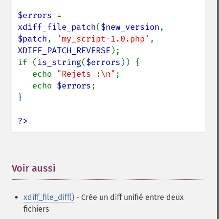
$errors 
= 
xdiff_file_patch
(
$new_version
, 
$patch
, 
'my_script-1.0.php'
, 
XDIFF_PATCH_REVERSE
);

if (
is_string
(
$errors
)) {

   echo 
"Rejets :\n"
;

   echo 
$errors
;

}

?>
Voir aussi
¶
xdiff_file_diff()
- Crée un diff unifié entre deux
fichiers