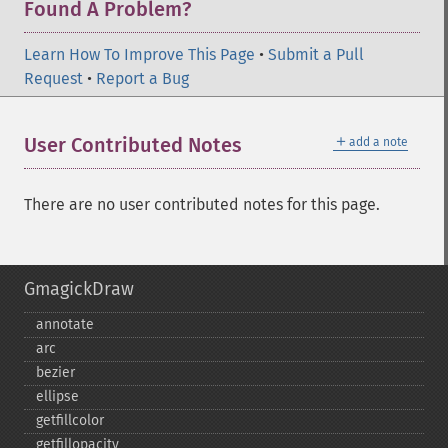
Found A Problem?
Learn How To Improve This Page
•
Submit a Pull
Request
•
Report a Bug
＋
User Contributed Notes
add a note
There are no user contributed notes for this page.
GmagickDraw
annotate
arc
bezier
ellipse
getfillcolor
getfillopacity