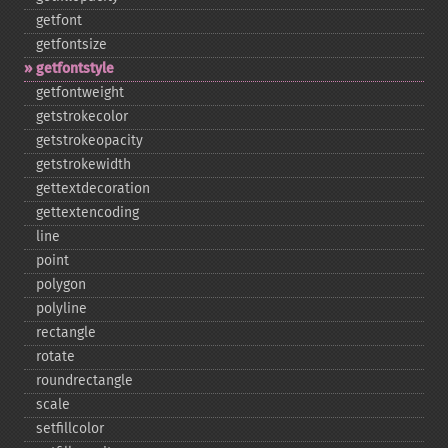
getfont
getfontsize
getfontstyle
getfontweight
getstrokecolor
getstrokeopacity
getstrokewidth
gettextdecoration
gettextencoding
line
point
polygon
polyline
rectangle
rotate
roundrectangle
scale
setfillcolor