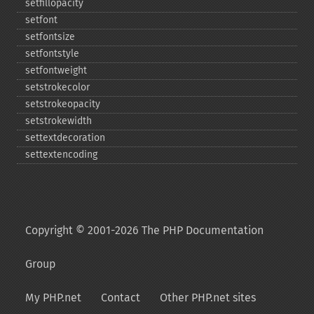
setfillopacity
setfont
setfontsize
setfontstyle
setfontweight
setstrokecolor
setstrokeopacity
setstrokewidth
settextdecoration
settextencoding
Copyright © 2001-2026 The PHP Documentation
Group
My PHP.net
Contact
Other PHP.net sites