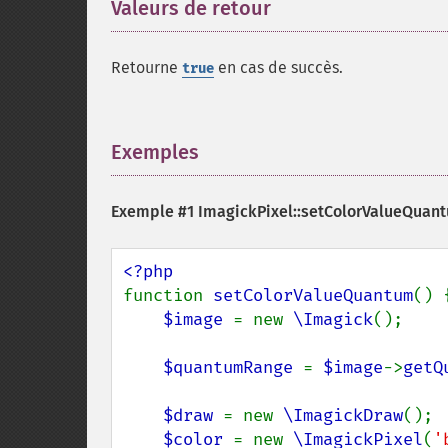
Valeurs de retour
¶
Retourne
en cas de succès.
true
Exemples
¶
Exemple #1
ImagickPixel::setColorValueQuant
function 
setColorValueQuantum
() {
$image 
= new 
\Imagick
();

$quantumRange 
= 
$image
->
getQ
$draw 
= new 
\ImagickDraw
();

$color 
= new 
\ImagickPixel
(
'