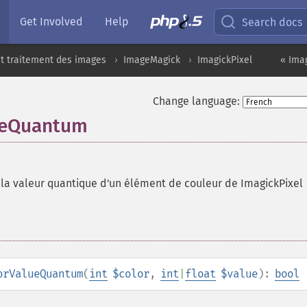
Get Involved
Help
Search docs
t traitement des images
ImageMagick
ImagickPixel
« Imag
Change language:
lueQuantum
t la valeur quantique d'un élément de couleur de ImagickPixel
orValueQuantum
(
int
$color
,
int
|
float
$value
):
bool