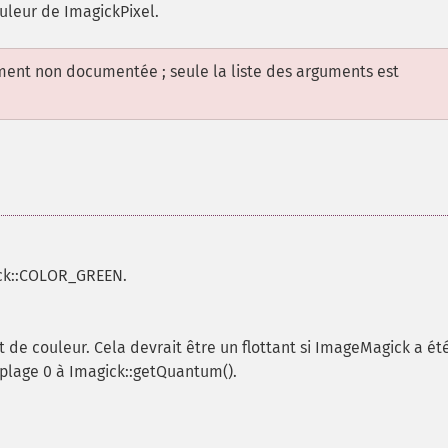
uleur de ImagickPixel.
ement non documentée ; seule la liste des arguments est
ick::COLOR_GREEN.
t de couleur. Cela devrait être un flottant si ImageMagick a ét
 plage 0 à Imagick::getQuantum().