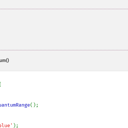
um()


uantumRange
();

blue'
);
