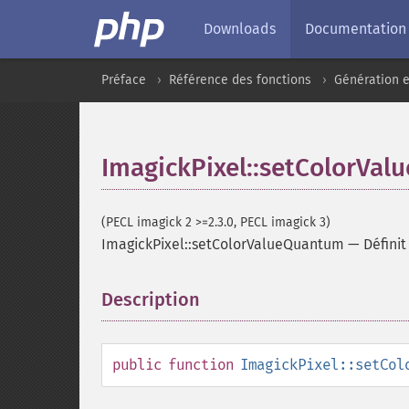
Downloads
Documentation
Préface
Référence des fonctions
Génération e
ImagickPixel::setColorVa
(PECL imagick 2 >=2.3.0, PECL imagick 3)
ImagickPixel::setColorValueQuantum
—
Défini
Description
¶
public
function
ImagickPixel::setCol