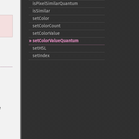
isPixelSimilarQuantum
isSimilar
setColor
setColorCount
setColorValue
setColorValueQuantum
setHSL
setIndex
é