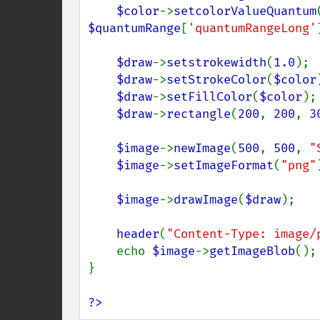
$color
->
setcolorValueQuantum
$quantumRange
[
'quantumRangeLong'
$draw
->
setstrokewidth
(
1.0
);

$draw
->
setStrokeColor
(
$color
$draw
->
setFillColor
(
$color
);

$draw
->
rectangle
(
200
, 
200
, 
3
$image
->
newImage
(
500
, 
500
, 
"
$image
->
setImageFormat
(
"png"
$image
->
drawImage
(
$draw
);

header
(
"Content-Type: image/
    echo 
$image
->
getImageBlob
();

}

?>