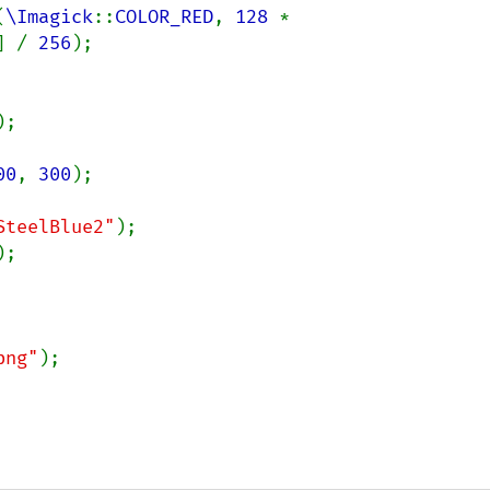
(
\Imagick
::
COLOR_RED
, 
128 
* 
] / 
256
);

);

00
, 
300
);

SteelBlue2"
);

);

png"
);
