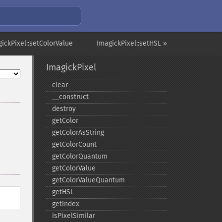
ickPixel::setColorValue
ImagickPixel::setHSL »
ImagickPixel
clear
_​_​construct
destroy
getColor
getColorAsString
getColorCount
getColorQuantum
getColorValue
getColorValueQuantum
getHSL
getIndex
isPixelSimilar