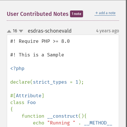
＋
User Contributed Notes
add a note
1 note
esdras-schonevald
16
4 years ago
¶
up
down
#! Require PHP >= 8.0

#! This is a Sample

<?php

declare(
strict_types 
= 
1
);

#[
Attribute
]

class 
{

    function 
__construct
(){

        echo 
"Running " 
. 
__METHOD__ 