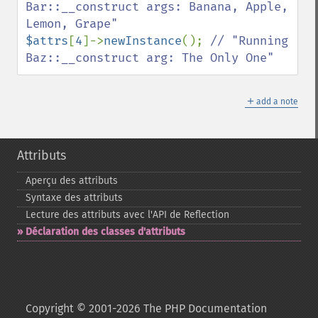
Bar::__construct args: Banana, Apple, 
$attrs
[
4
]->
newInstance
(); 
// "Running 
Baz::__construct arg: The Only One"
＋
add a note
Attributs
Aperçu des attributs
Syntaxe des attributs
Lecture des attributs avec l'API de Reflection
Déclaration des classes d'attributs
Copyright © 2001-2026 The PHP Documentation