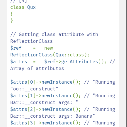
class 
{

}

// Getting class attribute with 
$ref    
=   new 
ReflectionClass
(
Qux
$attrs  
=   
$ref
->
getAttributes
(); 
// 
Array of attributes

$attrs
[
0
]->
newInstance
(); 
// "Running 
$attrs
[
1
]->
newInstance
(); 
// "Running 
$attrs
[
2
]->
newInstance
(); 
// "Running 
$attrs
[
3
]->
newInstance
(); 
// "Running 