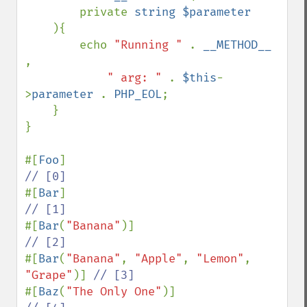
        private 
string $parameter

){

        echo 
"Running " 
. 
__METHOD__ 
,

" arg: " 
. 
$this
-
>
parameter 
. 
PHP_EOL
;

    }

}

#[
Foo
]                                   
#[
Bar
]                                   
#[
Bar
(
"Banana"
)]                         
#[
Bar
(
"Banana"
, 
"Apple"
, 
"Lemon"
, 
"Grape"
)] 
#[
Baz
(
"The Only One"
)]                  