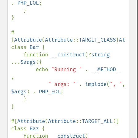
. 
PHP_EOL
;

    }

}

#
[
Attribute
(
Attribute
::
TARGET_CLASS
|
Attrib
class 
Bar 
{

    function 
__construct
(?
string 
...
$args
){

        echo 
"Running " 
. 
__METHOD__ 
,

" args: " 
. 
implode
(
", "
, 
$args
) . 
PHP_EOL
;

    }

}

#[
Attribute
(
Attribute
::
TARGET_ALL
)]

class 
Baz 
{

    function 
__construct
(
