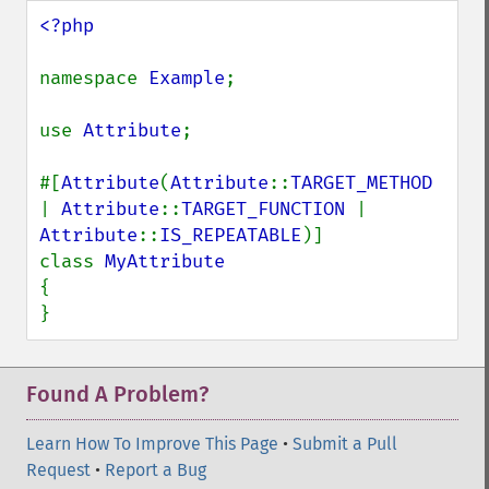
<?php

namespace 
Example
;

use 
Attribute
;

#[
Attribute
(
Attribute
::
TARGET_METHOD 
| 
Attribute
::
TARGET_FUNCTION 
| 
Attribute
::
IS_REPEATABLE
)]

class 
{

}
Found A Problem?
Learn How To Improve This Page
•
Submit a Pull
Request
•
Report a Bug