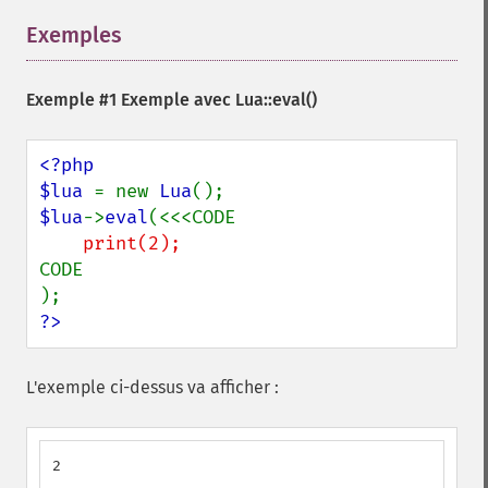
Exemples
¶
Exemple #1 Exemple avec
Lua::eval()
<?php

$lua 
= new 
Lua
$lua
->
eval
CODE

?>
L'exemple ci-dessus va afficher :
2