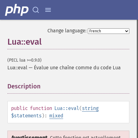
Change language:
Lua::eval
(PECL lua >=0.9.0)
Lua::eval
—
Évalue une chaîne comme du code Lua
Description
¶
public
function
Lua::eval
(
string
$statements
):
mixed
Cette fonction est actuellement