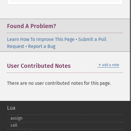
Found A Problem?
Learn How To Improve This Page
•
Submit a Pull
Request
•
Report a Bug
＋
User Contributed Notes
add a note
There are no user contributed notes for this page.
Lua
assign
call