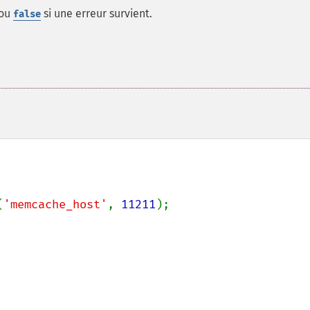
 ou
si une erreur survient.
false
(
'memcache_host'
, 
11211
);
