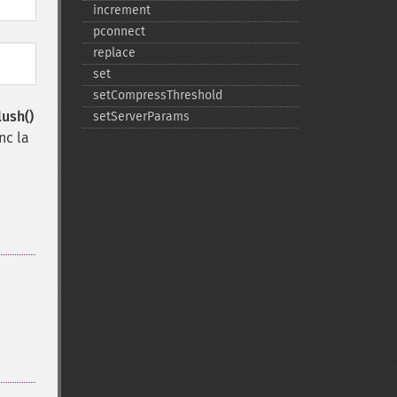
increment
pconnect
replace
set
setCompressThreshold
ush()
setServerParams
nc la