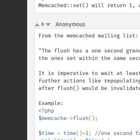
Memcached::set() will return 1, 
Anonymous
6
¶
up
down
From the memcached mailing list:

"The flush has a one second gran
the ones set within the same seco
It is imperative to wait at leas
further actions like repopulatin
after flush() would be invalidate
<?php

$memcache
->
flush
();

$time 
= 
time
()+
1
; 