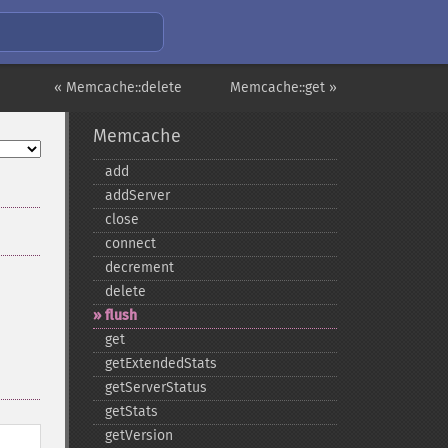
« Memcache::delete
Memcache::get »
Memcache
add
addServer
close
connect
decrement
delete
flush
get
getExtendedStats
getServerStatus
getStats
getVersion