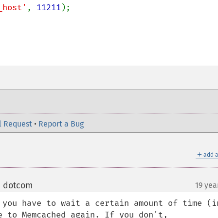
_host'
, 
11211
);

l Request
•
Report a Bug
＋
add a
e dotcom
19 yea
¶
 you have to wait a certain amount of time (in
e to Memcached again. If you don't, 