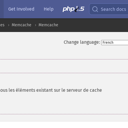
Get Involved
Help
Search docs
ces
Memcache
Memcache
Change language:
tous les éléments existant sur le serveur de cache