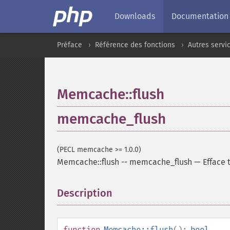
Downloads
Documentation
Préface
Référence des fonctions
Autres servi
Memcache::flush
memcache_flush
(PECL memcache >= 1.0.0)
Memcache::flush
--
memcache_flush
—
Efface 
Description
¶
function
Memcache::flush
():
bool