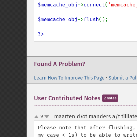
$memcache_obj
->
connect
(
'memcache
$memcache_obj
->
flush
();

?>
Found A Problem?
Learn How To Improve This Page
•
Submit a Pul
User Contributed Notes
2 notes
maarten d/ot manders a/t tilllat
9
up
down
Please note that after flushing,
my case < 1s) to be able to writ