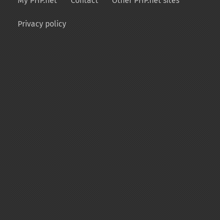
My PHP.net
Contact
Other PHP.net sites
Privacy policy