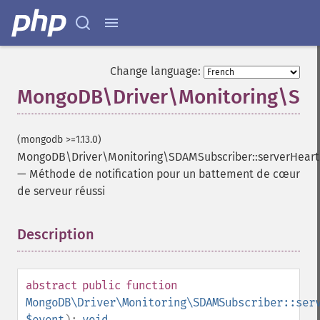
Change language:
MongoDB\Driver\Monitoring\SDA
(mongodb >=1.13.0)
MongoDB\Driver\Monitoring\SDAMSubscriber::serverHear
—
Méthode de notification pour un battement de cœur
de serveur réussi
Description
¶
abstract
public
function
MongoDB\Driver\Monitoring\SDAMSubscriber::ser
$event
):
void