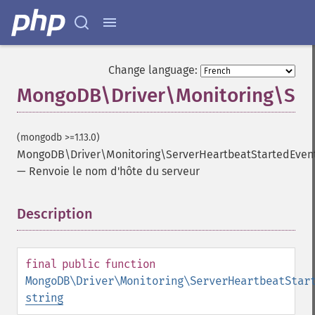
Change language:
MongoDB\Driver\Monitoring\Serv
(mongodb >=1.13.0)
MongoDB\Driver\Monitoring\ServerHeartbeatStartedEvent
—
Renvoie le nom d'hôte du serveur
Description
¶
final
public
function
MongoDB\Driver\Monitoring\ServerHeartbeatStar
string