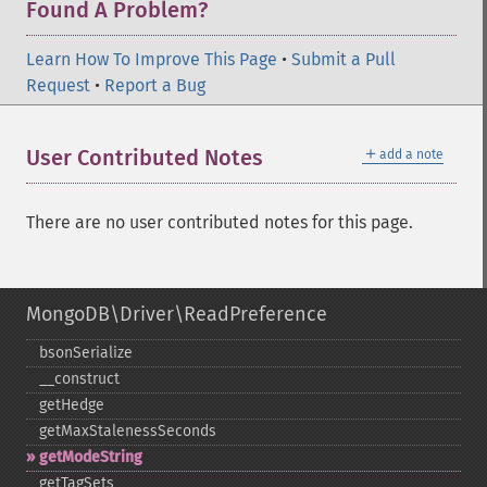
Found A Problem?
Learn How To Improve This Page
•
Submit a Pull
Request
•
Report a Bug
＋
User Contributed Notes
add a note
There are no user contributed notes for this page.
MongoDB\Driver\ReadPreference
bsonSerialize
_​_​construct
getHedge
getMaxStalenessSeconds
getModeString
getTagSets