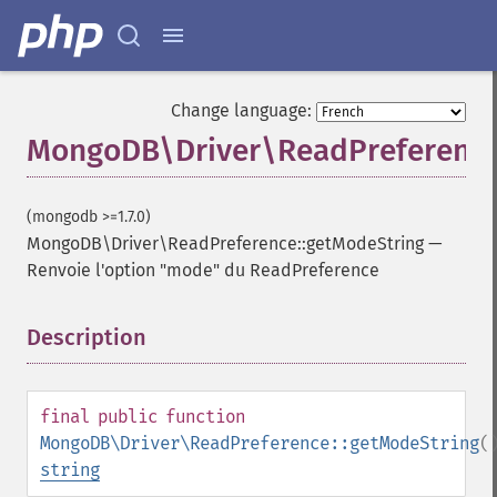
Change language:
MongoDB\Driver\ReadPreference
(mongodb >=1.7.0)
MongoDB\Driver\ReadPreference::getModeString
—
Renvoie l'option "mode" du ReadPreference
Description
¶
final
public
function
MongoDB\Driver\ReadPreference::getModeString
(
string