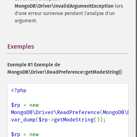
MongoDB\Driver\InvalidArgumentException
lors
d'une erreur survenue pendant l'analyse d'un
argument.
Exemples
¶
Exemple #1 Exemple de
MongoDB\Driver\ReadPreference::getModeString()
<?php

$rp 
= new 
MongoDB\Driver\ReadPreference
(
MongoDB\Dri
var_dump
(
$rp
->
getModeString
());

$rp 
= new 