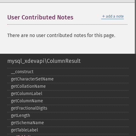
＋
User Contributed Notes
add a note
There are no user contributed notes for this page.
mysql_xdevapi\ColumnResult
_​_​construct
getCharacterSetName
getCollationName
getColumnLabel
getColumnName
getFractionalDigits
getLength
getSchemaName
getTableLabel