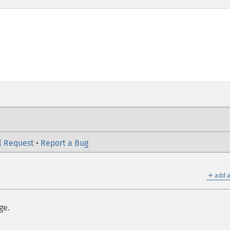
l Request
•
Report a Bug
＋
add a
ge.