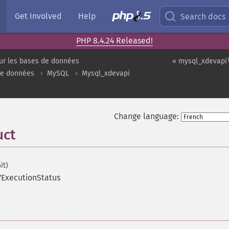
Get Involved
Help
Search docs
PHP 8.4.24 Released!
ur les bases de données
« mysql_xdevapi
de données
MySQL
Mysql_xdevapi
Change language:
uct
it)
'ExecutionStatus