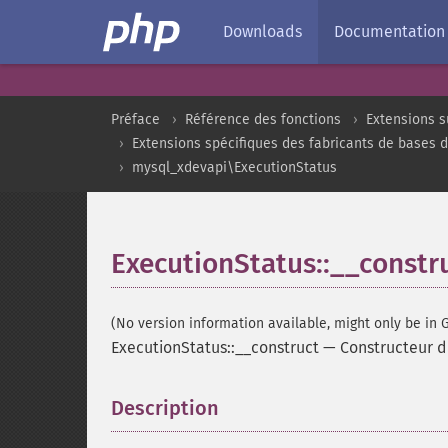
Downloads
Documentation
Préface
Référence des fonctions
Extensions s
Extensions spécifiques des fabricants de bases 
mysql_xdevapi\ExecutionStatus
ExecutionStatus::__constr
(No version information available, might only be in G
ExecutionStatus::__construct
—
Constructeur d
Description
¶