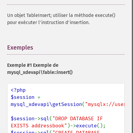
Un objet TableInsert; utiliser la méthode execute()
pour exécuter l'instruction d'insertion.
Exemples
¶
Exemple #1 Exemple de
mysql_xdevapi\Table::insert()
<?php

$session 
= 
mysql_xdevapi\getSession
(
"mysqlx://user:p
$session
->
sql
(
"DROP DATABASE IF 
EXISTS addressbook"
)->
execute
$session
->
sql
(
"CREATE DATABASE 