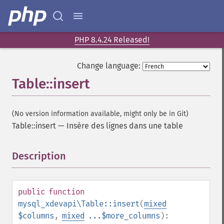
PHP 8.4.24 Released!
Change language:
Table::insert
(No version information available, might only be in Git)
Table::insert
—
Insère des lignes dans une table
Description
¶
public
function
mysql_xdevapi\Table::insert
(
mixed
$columns
,
mixed
...$more_columns
):