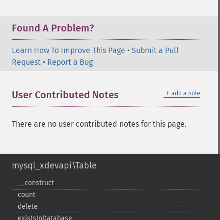
Found A Problem?
Learn How To Improve This Page
•
Submit a Pull
Request
•
Report a Bug
＋
User Contributed Notes
add a note
There are no user contributed notes for this page.
mysql_xdevapi\Table
_​_​construct
count
delete
existsInDatabase