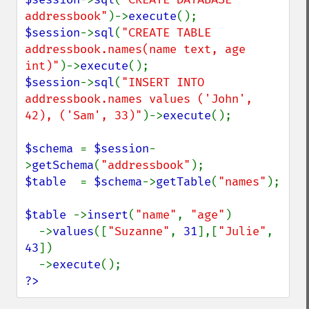
addressbook"
)->
execute
$session
->
sql
(
"CREATE TABLE 
addressbook.names(name text, age 
int)"
)->
execute
$session
->
sql
(
"INSERT INTO 
addressbook.names values ('John', 
42), ('Sam', 33)"
)->
execute
();

$schema 
= 
$session
-
>
getSchema
(
"addressbook"
$table  
= 
$schema
->
getTable
(
"names"
);

$table 
->
insert
(
"name"
, 
"age"
)

  ->
values
([
"Suzanne"
, 
31
],[
"Julie"
, 
43
])

  ->
execute
?>