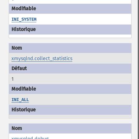
INI_SYSTEM
xmysqlnd.collect_statistics
1
INI_ALL
xmysqlnd.debug