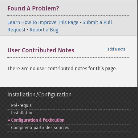
Found A Problem?
Learn How To Improve This Page
•
Submit a Pull
Request
•
Report a Bug
＋
User Contributed Notes
add a note
There are no user contributed notes for this page.
Installation/Configuration
Pré-​requis
Installation
Configuration à l'exécution
Compiler à partir des sources