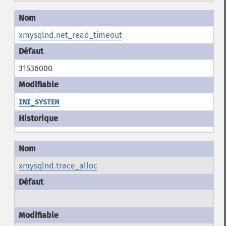
xmysqlnd.net_read_timeout
31536000
INI_SYSTEM
xmysqlnd.trace_alloc