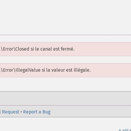
l\Error\Closed
si le canal est fermé.
\Error\IllegalValue
si la valeur est illégale.
l Request
•
Report a Bug
＋
add a