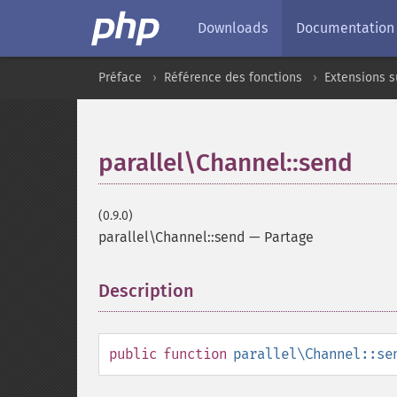
Downloads
Documentation
Préface
Référence des fonctions
Extensions s
parallel\Channel::send
(0.9.0)
parallel\Channel::send
—
Partage
Description
¶
public
function
parallel\Channel::se