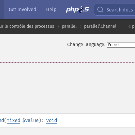
Get Involved
Help
Search docs
ur le contrôle des processus
parallel
parallel\Channel
« p
Change language:
nd
(
mixed
$value
):
void