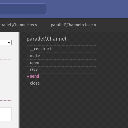
arallel\Channel::recv
parallel\Channel::close »
parallel\Channel
_​_​construct
make
open
recv
send
close