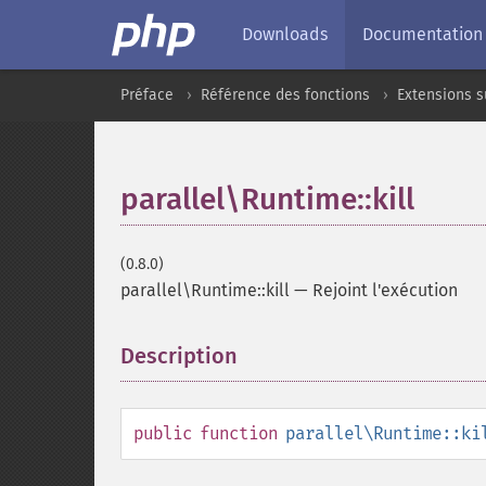
Downloads
Documentation
Préface
Référence des fonctions
Extensions s
parallel\Runtime::kill
(0.8.0)
parallel\Runtime::kill
—
Rejoint l'exécution
Description
¶
public
function
parallel\Runtime::ki