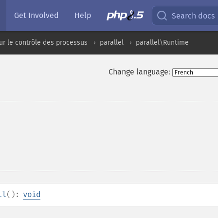
Get Involved
Help
Search docs
ur le contrôle des processus
parallel
parallel\Runtime
Change language:
ll
():
void