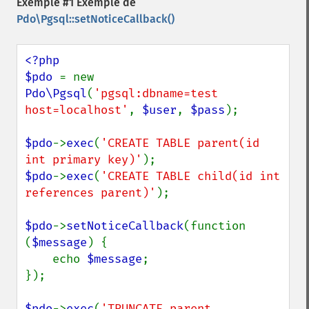
Exemple #1 Exemple de
Pdo\Pgsql::setNoticeCallback()
<?php

$pdo 
= new 
Pdo\Pgsql
(
'pgsql:dbname=test 
host=localhost'
, 
$user
, 
$pass
);

$pdo
->
exec
(
'CREATE TABLE parent(id 
int primary key)'
$pdo
->
exec
(
'CREATE TABLE child(id int 
references parent)'
);

$pdo
->
setNoticeCallback
(function 
(
$message
) {

    echo 
$message
;

});

$pdo
->
exec
(
'TRUNCATE parent 