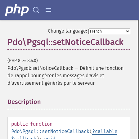
Change language:
Pdo\Pgsql::setNoticeCallback
(PHP 8 >= 8.4.0)
Pdo\Pgsql::setNoticeCallback
—
Définit une fonction
de rappel pour gérer les messages d'avis et
d'avertissement générés par le serveur
Description
¶
public
function
Pdo\Pgsql::setNoticeCallback
(
?
callable
$callback
):
void