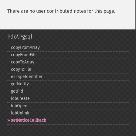
There are no user contributed notes for this page.
Pdo\Pgsql
copyFromArray
copyFromFile
copyToArray
copyToFile
escapeIdentifier
getNotify
getPid
lobCreate
lobOpen
lobUnlink
setNoticeCallback