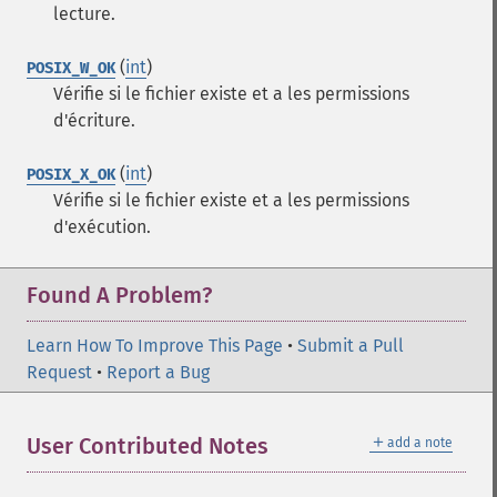
lecture.
(
int
)
POSIX_W_OK
Vérifie si le fichier existe et a les permissions
d'écriture.
(
int
)
POSIX_X_OK
Vérifie si le fichier existe et a les permissions
d'exécution.
Found A Problem?
Learn How To Improve This Page
•
Submit a Pull
Request
•
Report a Bug
＋
User Contributed Notes
add a note