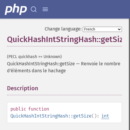
Change language:
QuickHashIntStringHash::getSize
(PECL quickhash >= Unknown)
QuickHashIntStringHash::getSize
—
Renvoie le nombre
d'éléments dans le hachage
Description
¶
public
function
QuickHashIntStringHash::getSize
():
int