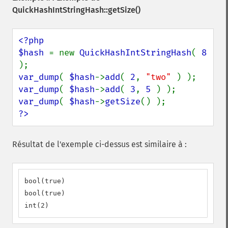
QuickHashIntStringHash::getSize()
<?php

$hash 
= new 
QuickHashIntStringHash
( 
8 
var_dump
( 
$hash
->
add
( 
2
, 
"two" 
var_dump
( 
$hash
->
add
( 
3
, 
5 
var_dump
( 
$hash
->
getSize
?>
Résultat de l'exemple ci-dessus est similaire à :
bool(true)

bool(true)

int(2)