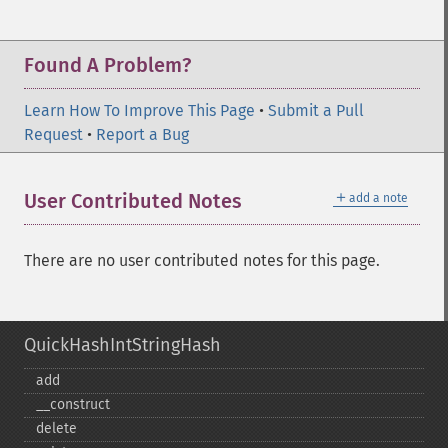
Found A Problem?
Learn How To Improve This Page
•
Submit a Pull
Request
•
Report a Bug
＋
User Contributed Notes
add a note
There are no user contributed notes for this page.
QuickHashIntStringHash
add
_​_​construct
delete