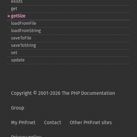
exists
get
getSize
loadFromFile
loadFromString
saveToFile
saveToString
set
update
Copyright © 2001-2026 The PHP Documentation
Group
My PHP.net
Contact
Other PHP.net sites