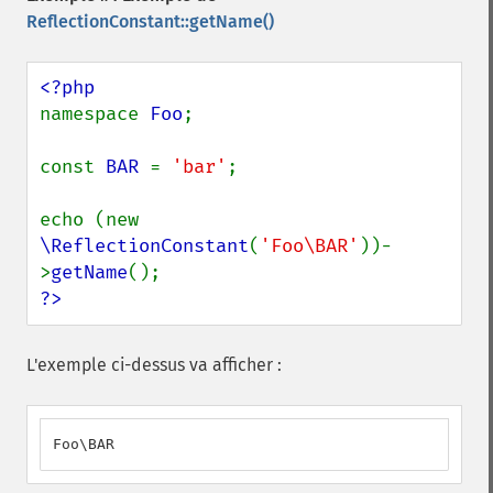
ReflectionConstant::getName()
namespace 
Foo
;

const 
BAR 
= 
'bar'
;

echo (new 
\ReflectionConstant
(
'Foo\BAR'
))-
>
getName
?>
L'exemple ci-dessus va afficher :
Foo\BAR