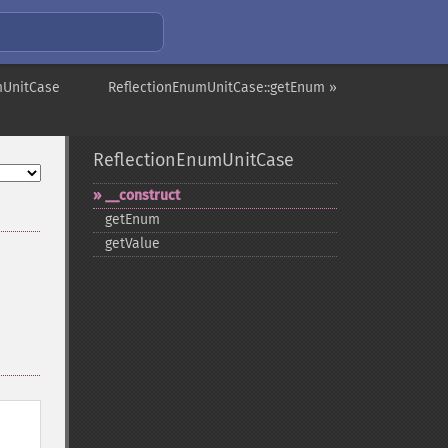
mUnitCase
ReflectionEnumUnitCase::getEnum »
ReflectionEnumUnitCase
_​_​construct
getEnum
getValue