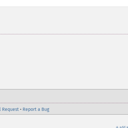
l Request
•
Report a Bug
＋
add a