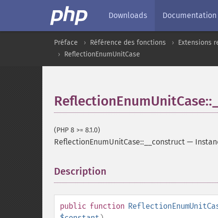
Downloads
Documentation
Préface
Référence des fonctions
Extensions r
ReflectionEnumUnitCase
ReflectionEnumUnitCase::
(PHP 8 >= 8.1.0)
ReflectionEnumUnitCase::__construct
—
Instan
Description
¶
public
function
ReflectionEnumUnitCa
$constant
)