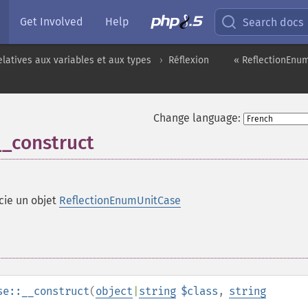
Get Involved
Help
Search docs
elatives aux variables et aux types
Réflexion
« ReflectionEnu
Change language:
__construct
cie un objet
ReflectionEnumUnitCase
se::__construct
(
object
|
string
$class
,
string