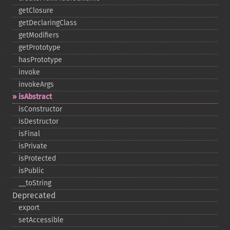
getClosure
getDeclaringClass
getModifiers
getPrototype
hasPrototype
invoke
invokeArgs
isAbstract
isConstructor
isDestructor
isFinal
isPrivate
isProtected
isPublic
_​_​toString
Deprecated
export
setAccessible